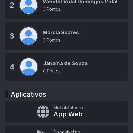
Wendel Vidal Domingos Vidal
2
0 Pontos
Márcia Soares
3
0 Pontos
Janaína de Souza
4
0 Pontos
Aplicativos
Multiplataforma
App Web
Disponível no